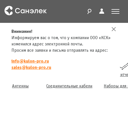
Главная
Внимание!
Продукты
Аксессуары
Переходники
Переходник (5-пин)M/(3-пин)F
Информируем вас о том, что у компании ООО «КСК»
изменился адрес электронной почты.
Просим все заявки и письма отправлять на адрес:
info@kulon-pro.ru
sales@kulon-pro.ru
Конвертеры
Трансиверы
Сплиттеры
Свитч
Антенны
Соединительные кабели
Наборы для