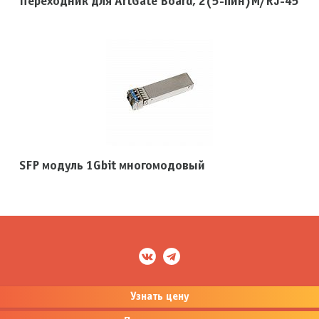
Переходник для ArtGate Board, 2(5-пин)M/RJ-45
SFP модуль 1Gbit многомодовый
Узнать цену