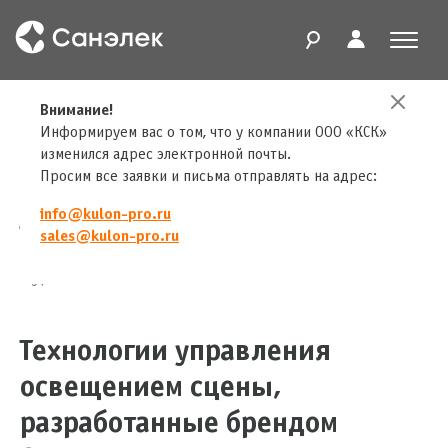
Главная
Внимание!
Проекты
Театр кукол
Информируем вас о том, что у компании ООО «КСК»
изменился адрес электронной почты.
Просим все заявки и письма отправлять на адрес:
info@kulon-pro.ru
Театр кукол
sales@kulon-pro.ru
Мурманская область
Технологии управления
освещением сцены,
разработанные брендом