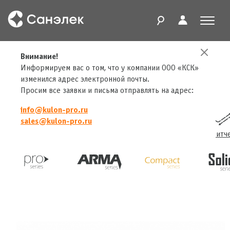
Внимание!
Главная
Продукты
LED драйверы
LEDGate Slave Compact
Информируем вас о том, что у компании ООО «КСК»
изменился адрес электронной почты.
Просим все заявки и письма отправлять на адрес:
info@kulon-pro.ru
sales@kulon-pro.ru
Конвертеры
Трансиверы
Сплиттеры
Свитч