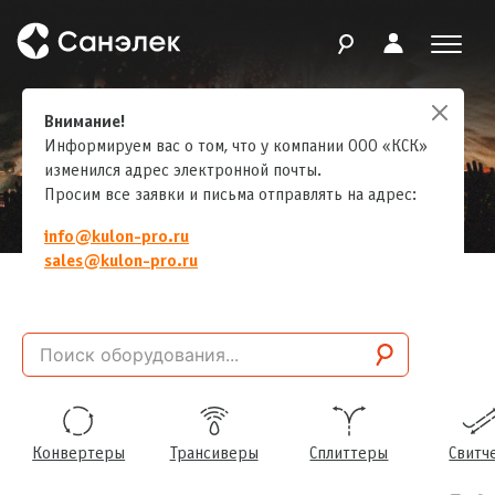
DIN серия
Внимание!
Информируем вас о том, что у компании ООО «КСК»
изменился адрес электронной почты.
Просим все заявки и письма отправлять на адрес:
info@kulon-pro.ru
sales@kulon-pro.ru
Главная
Продукты
DIN серия
Конвертеры
Трансиверы
Сплиттеры
Свитч