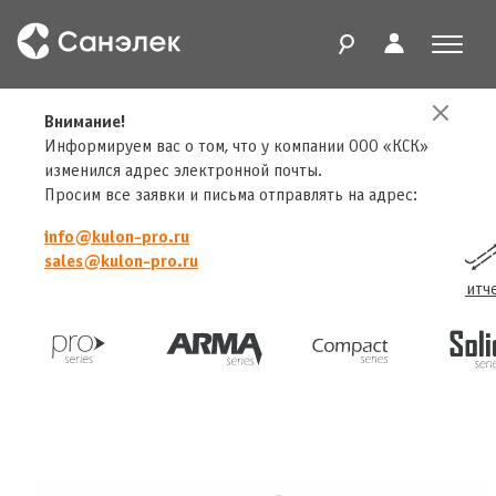
Главная
Внимание!
Продукты
LED драйверы
PixelGate DIN
Информируем вас о том, что у компании ООО «КСК»
изменился адрес электронной почты.
Просим все заявки и письма отправлять на адрес:
info@kulon-pro.ru
sales@kulon-pro.ru
Конвертеры
Трансиверы
Сплиттеры
Свитч