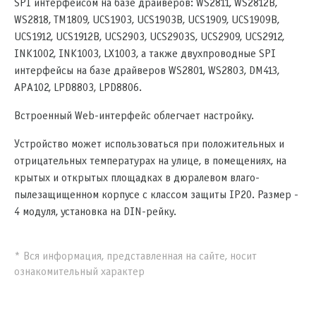
SPI интерфейсом на базе драйверов: WS2811, WS2812B,
WS2818, TM1809, UCS1903, UCS1903B, UCS1909, UCS1909B,
UCS1912, UCS1912B, UCS2903, UCS2903S, UCS2909, UCS2912,
INK1002, INK1003, LX1003, а также двухпроводные SPI
интерфейсы на базе драйверов WS2801, WS2803, DM413,
APA102, LPD8803, LPD8806
.
Встроенный Web-интерфейс облегчает настройку.
Устройство может использоваться при положительных и
отрицательных температурах на улице, в помещениях, на
крытых и открытых площадках в дюралевом влаго-
пылезащищенном корпусе с классом защиты IP20. Размер -
4 модуля, установка на DIN-рейку.
* Вся информация, представленная на сайте, носит
ознакомительный характер