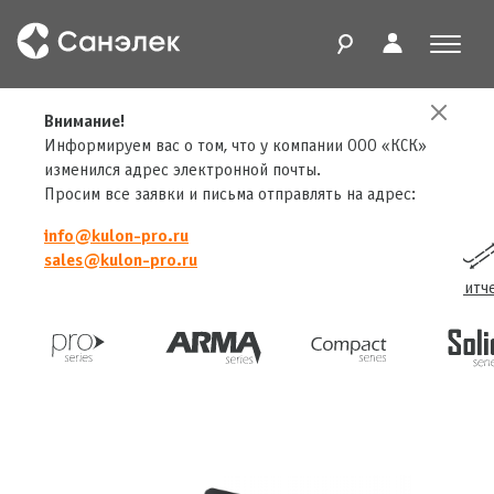
Внимание!
Главная
Продукты
Софт
Модуль управления сценическим освещением ПАК Кулон PRO Клиент
Информируем вас о том, что у компании ООО «КСК»
изменился адрес электронной почты.
Просим все заявки и письма отправлять на адрес:
info@kulon-pro.ru
sales@kulon-pro.ru
Конвертеры
Трансиверы
Сплиттеры
Свитч