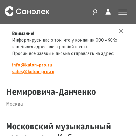
Главная
Внимание!
Проекты
Музыкальный театр имени К. С. Станиславского и Вл. И. Немировича-Данченко
Информируем вас о том, что у компании ООО «КСК»
изменился адрес электронной почты.
Просим все заявки и письма отправлять на адрес:
info@kulon-pro.ru
Музыкальный театр имени К.
sales@kulon-pro.ru
С. Станиславского и Вл. И.
Немировича-Данченко
Москва
Московский музыкальный